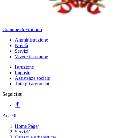
Comune di Frontino
Amministrazione
Novità
Servizi
Vivere il comune
Istruzione
Imposte
Assistenza sociale
Tutti gli argomenti...
Seguici su
Accedi
Home Page
/
Servizi
/
Catasto e urbanistica
/