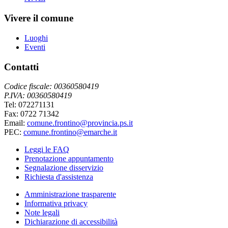
Vivere il comune
Luoghi
Eventi
Contatti
Codice fiscale: 00360580419
P.IVA: 00360580419
Tel: 072271131
Fax: 0722 71342
Email:
comune.frontino@provincia.ps.it
PEC:
comune.frontino@emarche.it
Leggi le FAQ
Prenotazione appuntamento
Segnalazione disservizio
Richiesta d'assistenza
Amministrazione trasparente
Informativa privacy
Note legali
Dichiarazione di accessibilità