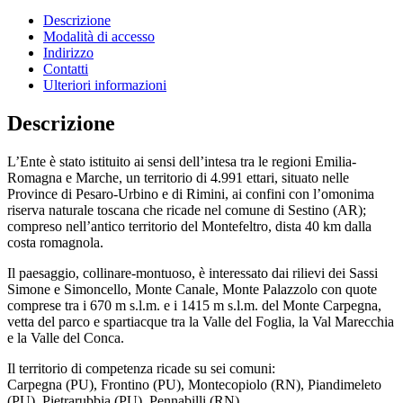
Descrizione
Modalità di accesso
Indirizzo
Contatti
Ulteriori informazioni
Descrizione
L’Ente è stato istituito ai sensi dell’intesa tra le regioni Emilia-
Romagna e Marche, un territorio di 4.991 ettari, situato nelle
Province di Pesaro-Urbino e di Rimini, ai confini con l’omonima
riserva naturale toscana che ricade nel comune di Sestino (AR);
compreso nell’antico territorio del Montefeltro, dista 40 km dalla
costa romagnola.
Il paesaggio, collinare-montuoso, è interessato dai rilievi dei Sassi
Simone e Simoncello, Monte Canale, Monte Palazzolo con quote
comprese tra i 670 m s.l.m. e i 1415 m s.l.m. del Monte Carpegna,
vetta del parco e spartiacque tra la Valle del Foglia, la Val Marecchia
e la Valle del Conca.
Il territorio di competenza ricade su sei comuni:
Carpegna (PU), Frontino (PU), Montecopiolo (RN), Piandimeleto
(PU), Pietrarubbia (PU), Pennabilli (RN).